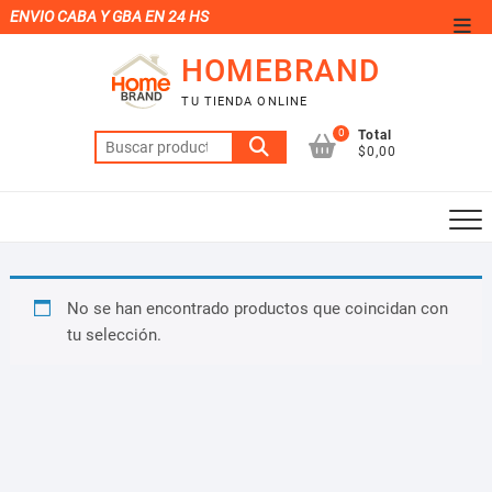
Saltar
ENVIO CABA Y GBA EN 24 HS
Men
al
de
HOMEBRAND
contenido
la
TU TIENDA ONLINE
barr
0
Total
Buscar
supe
$0,00
por:
No se han encontrado productos que coincidan con
tu selección.