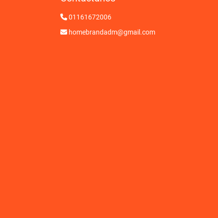
01161672006
homebrandadm@gmail.com