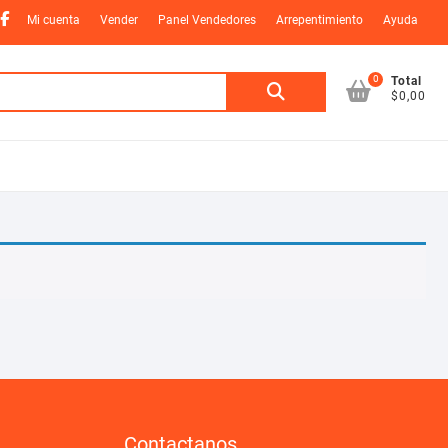
nstagram
Facebook
Mi cuenta
Vender
Panel Vendedores
Arrepentimiento
Ayuda
0
Buscar
Total
$0,00
por:
Contactanos