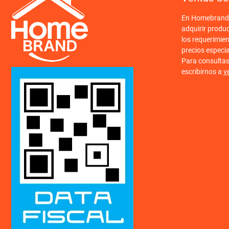
En Homebrand o
adquirir produ
los requerimien
precios especi
Para consulta
escribirnos a
v