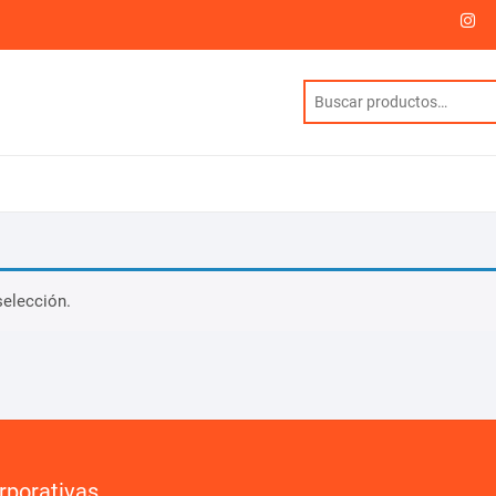
I
selección.
rporativas