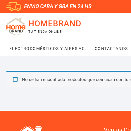
Saltar
ENVIO CABA Y GBA EN 24 HS
al
contenido
HOMEBRAND
TU TIENDA ONLINE
ELECTRODOMÉSTICOS Y AIRES AC.
CONTACTANOS
No se han encontrado productos que coincidan con tu 
Ventas Co