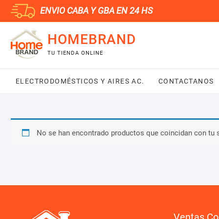
Saltar
ENVIO CABA Y GBA EN 24 HS
al
contenido
HOMEBRAND
TU TIENDA ONLINE
ELECTRODOMÉSTICOS Y AIRES AC.
CONTACTANOS
No se han encontrado productos que coincidan con tu 
Ventas Co