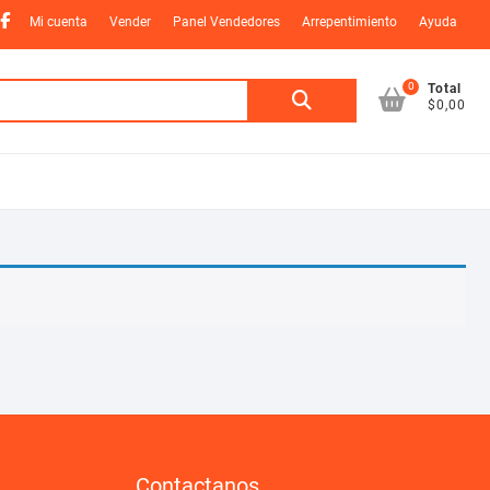
nstagram
Facebook
Mi cuenta
Vender
Panel Vendedores
Arrepentimiento
Ayuda
0
Buscar
Total
$0,00
por:
Contactanos