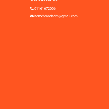
01161672006
homebrandadm@gmail.com