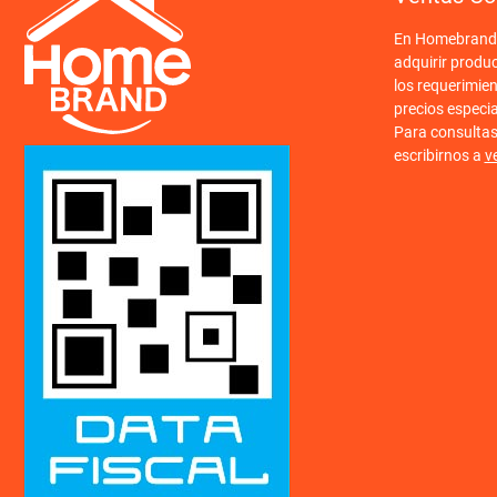
En Homebrand o
adquirir produ
los requerimien
precios especi
Para consulta
escribirnos a
v