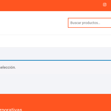
I
selección.
rporativas