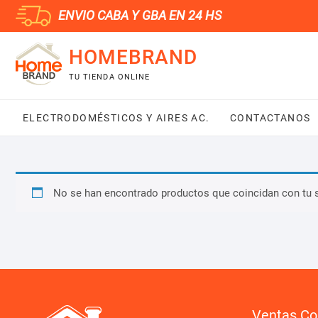
Saltar
ENVIO CABA Y GBA EN 24 HS
al
contenido
HOMEBRAND
TU TIENDA ONLINE
ELECTRODOMÉSTICOS Y AIRES AC.
CONTACTANOS
No se han encontrado productos que coincidan con tu 
Ventas Co