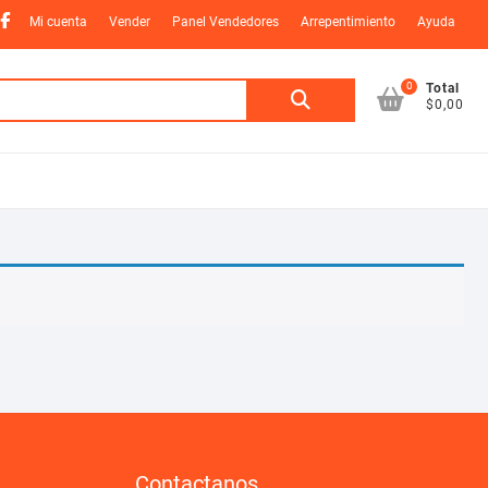
nstagram
Facebook
Mi cuenta
Vender
Panel Vendedores
Arrepentimiento
Ayuda
0
Buscar
Total
$0,00
por:
Contactanos