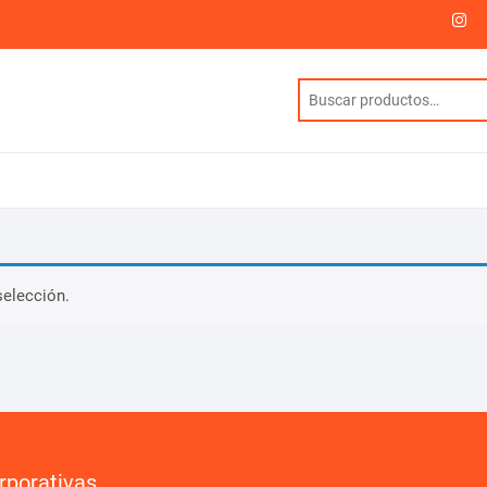
I
selección.
rporativas