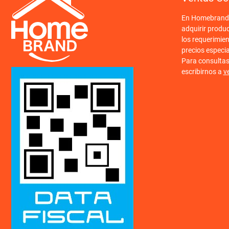
En Homebrand o
adquirir produ
los requerimien
precios especi
Para consulta
escribirnos a
v