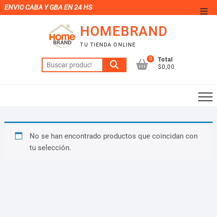
Saltar
ENVIO CABA Y GBA EN 24 HS
Men
al
de
HOMEBRAND
contenido
la
TU TIENDA ONLINE
barr
0
Total
Buscar
supe
$0,00
por:
No se han encontrado productos que coincidan con
tu selección.