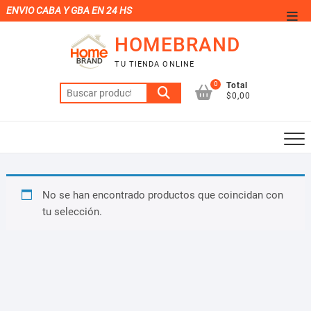
Saltar
ENVIO CABA Y GBA EN 24 HS
Men
al
de
HOMEBRAND
contenido
la
TU TIENDA ONLINE
barr
0
Total
Buscar
supe
$0,00
por:
No se han encontrado productos que coincidan con
tu selección.