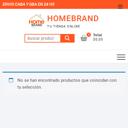
Saltar
ENVIO CABA Y GBA EN 24 HS
Men
al
de
HOMEBRAND
contenido
la
TU TIENDA ONLINE
barr
0
Total
Buscar
supe
$0,00
por:
No se han encontrado productos que coincidan con
tu selección.