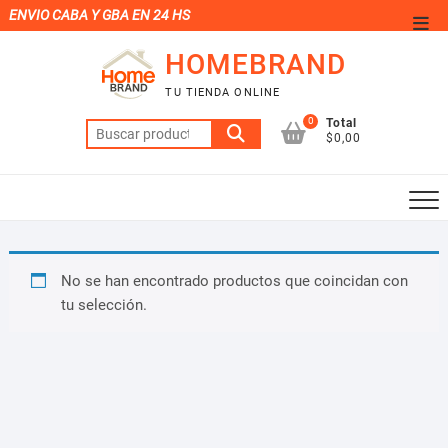
Saltar
ENVIO CABA Y GBA EN 24 HS
Men
al
de
HOMEBRAND
contenido
la
TU TIENDA ONLINE
barr
0
Total
Buscar
supe
$0,00
por:
No se han encontrado productos que coincidan con
tu selección.