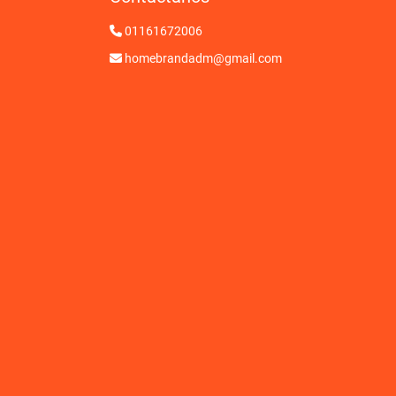
01161672006
homebrandadm@gmail.com