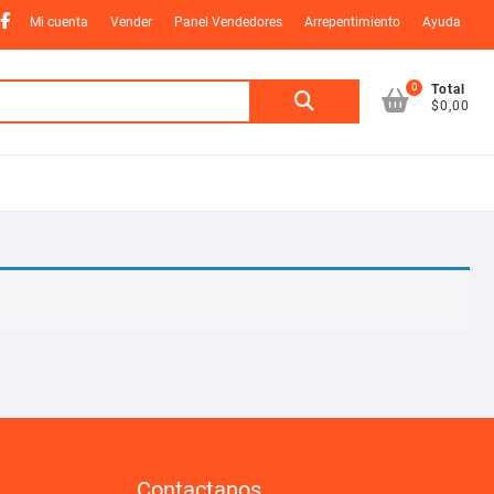
nstagram
Facebook
Mi cuenta
Vender
Panel Vendedores
Arrepentimiento
Ayuda
0
Buscar
Total
$0,00
por:
Contactanos