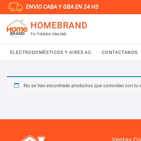
Saltar
ENVIO CABA Y GBA EN 24 HS
al
contenido
HOMEBRAND
TU TIENDA ONLINE
ELECTRODOMÉSTICOS Y AIRES AC.
CONTACTANOS
No se han encontrado productos que coincidan con tu 
Ventas Co