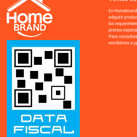
En Homebrand o
adquirir produ
los requerimien
precios especi
Para consulta
escribirnos a
v