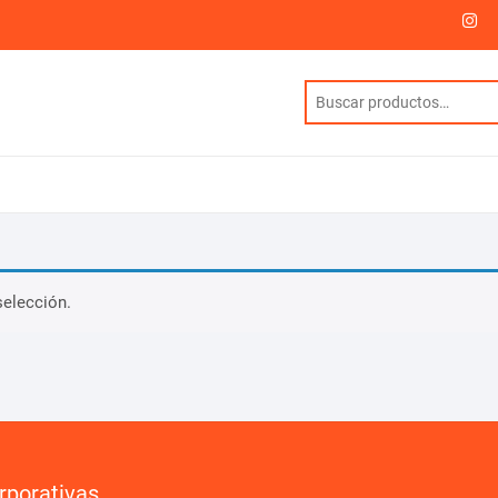
I
selección.
rporativas