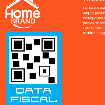
En Homebrand o
adquirir produ
los requerimien
precios especi
Para consulta
escribirnos a
v