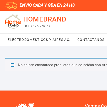
Saltar
ENVIO CABA Y GBA EN 24 HS
al
contenido
HOMEBRAND
TU TIENDA ONLINE
ELECTRODOMÉSTICOS Y AIRES AC.
CONTACTANOS
No se han encontrado productos que coincidan con tu 
Ventas Co