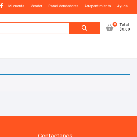
nstagram
Facebook
Mi cuenta
Vender
Panel Vendedores
Arrepentimiento
Ayuda
0
Buscar
Total
$0,00
por:
Contactanos