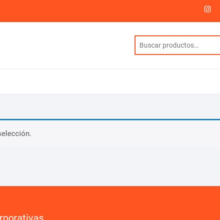
I
selección.
rporativas