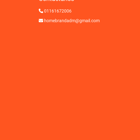
01161672006
homebrandadm@gmail.com