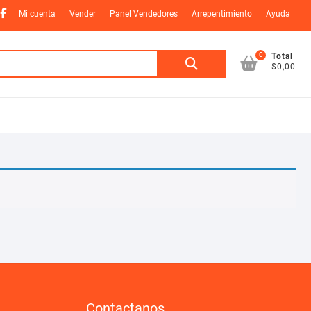
nstagram
Facebook
Mi cuenta
Vender
Panel Vendedores
Arrepentimiento
Ayuda
0
Buscar
Total
$0,00
por:
Contactanos