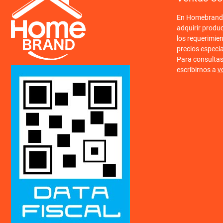
En Homebrand o
adquirir produ
los requerimien
precios especi
Para consulta
escribirnos a
v