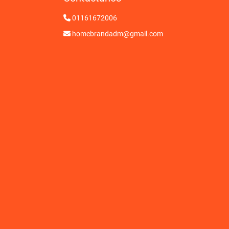
01161672006
homebrandadm@gmail.com