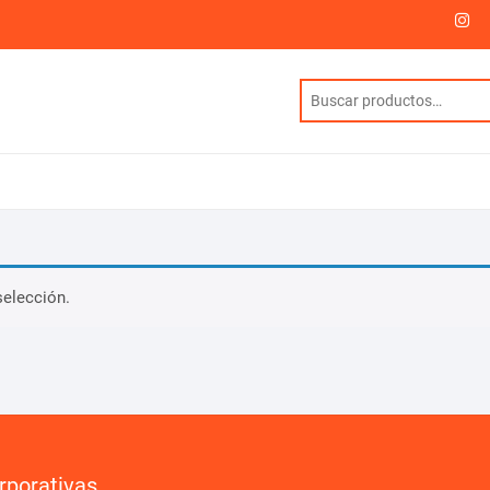
I
selección.
rporativas