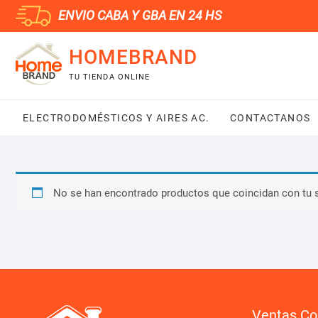
Saltar
ENVIO CABA Y GBA EN 24 HS
al
contenido
HOMEBRAND
TU TIENDA ONLINE
ELECTRODOMÉSTICOS Y AIRES AC.
CONTACTANOS
No se han encontrado productos que coincidan con tu 
Ventas Co