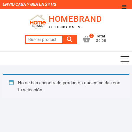
Saltar
ENVIO CABA Y GBA EN 24 HS
Men
al
de
HOMEBRAND
contenido
la
TU TIENDA ONLINE
barr
0
Total
Buscar
supe
$0,00
por:
No se han encontrado productos que coincidan con
tu selección.