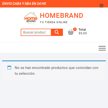
Saltar
ENVIO CABA Y GBA EN 24 HS
Men
al
de
HOMEBRAND
contenido
la
TU TIENDA ONLINE
barr
0
Total
Buscar
supe
$0,00
por:
No se han encontrado productos que coincidan con
tu selección.