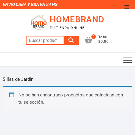
Saltar
ENVIO CABA Y GBA EN 24 HS
Men
al
de
HOMEBRAND
contenido
la
TU TIENDA ONLINE
barr
0
Total
Buscar
supe
$0,00
por:
Sillas de Jardín
No se han encontrado productos que coincidan con
tu selección.