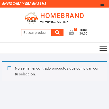
Saltar
ENVIO CABA Y GBA EN 24 HS
Men
al
de
HOMEBRAND
contenido
la
TU TIENDA ONLINE
barr
0
Total
Buscar
supe
$0,00
por:
No se han encontrado productos que coincidan con
tu selección.