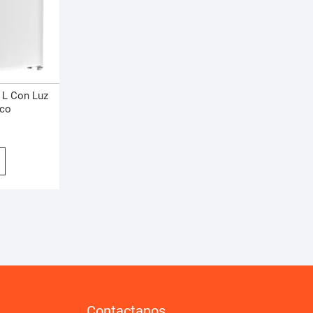
 L Con Luz
nco
Contactanos