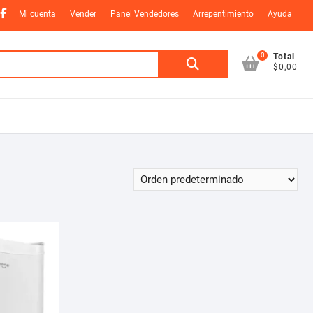
nstagram
Facebook
Mi cuenta
Vender
Panel Vendedores
Arrepentimiento
Ayuda
0
Buscar
Total
$0,00
por: