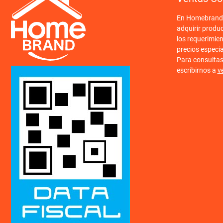
En Homebrand o
adquirir produ
los requerimien
precios especi
Para consulta
escribirnos a
v