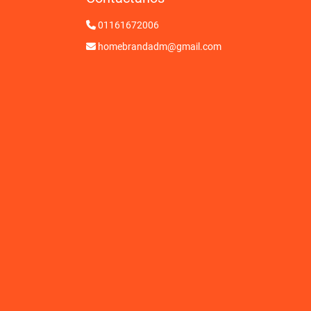
01161672006
homebrandadm@gmail.com