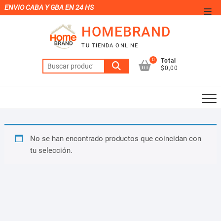
Saltar
ENVIO CABA Y GBA EN 24 HS
Men
al
de
HOMEBRAND
contenido
la
TU TIENDA ONLINE
barr
0
Total
Buscar
supe
$0,00
por:
No se han encontrado productos que coincidan con
tu selección.