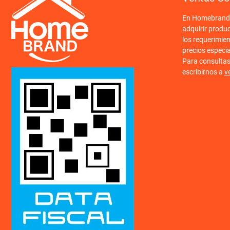
En Homebrand o
adquirir produ
los requerimien
precios especi
Para consulta
escribirnos a
v