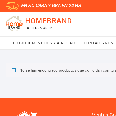
Saltar
ENVIO CABA Y GBA EN 24 HS
al
contenido
HOMEBRAND
TU TIENDA ONLINE
ELECTRODOMÉSTICOS Y AIRES AC.
CONTACTANOS
No se han encontrado productos que coincidan con tu 
Ventas Co