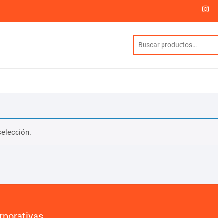
I
selección.
rporativas