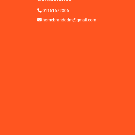
01161672006
homebrandadm@gmail.com