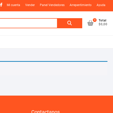
nstagram
Facebook
Mi cuenta
Vender
Panel Vendedores
Arrepentimiento
Ayuda
0
Buscar
Total
$0,00
por:
Contactanos