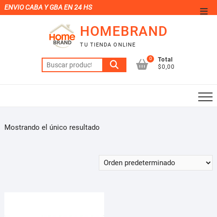
Saltar
ENVIO CABA Y GBA EN 24 HS
Men
al
de
HOMEBRAND
contenido
la
TU TIENDA ONLINE
barr
0
Total
Buscar
supe
$0,00
por:
Mostrando el único resultado