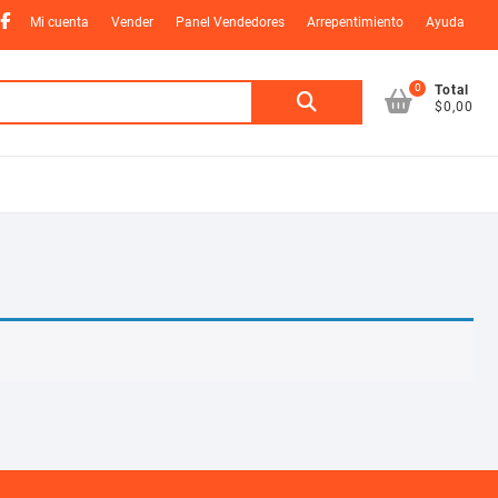
nstagram
Facebook
Mi cuenta
Vender
Panel Vendedores
Arrepentimiento
Ayuda
0
Buscar
Total
$0,00
por: