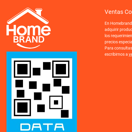
Ventas Co
En Homebrand o
adquirir produ
los requerimien
precios especi
Para consulta
escribirnos a
v