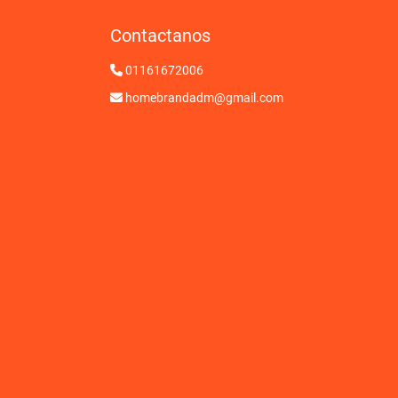
Contactanos
01161672006
homebrandadm@gmail.com