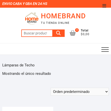
Saltar
ENVIO CABA Y GBA EN 24 HS
Men
al
de
HOMEBRAND
contenido
la
TU TIENDA ONLINE
barr
0
Total
Buscar
supe
$0,00
por:
Lámparas de Techo
Mostrando el único resultado