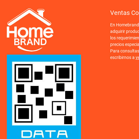
Ventas Co
En Homebrand o
adquirir produ
los requerimien
precios especi
Para consulta
escribirnos a
v