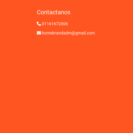
Contactanos
01161672006
homebrandadm@gmail.com