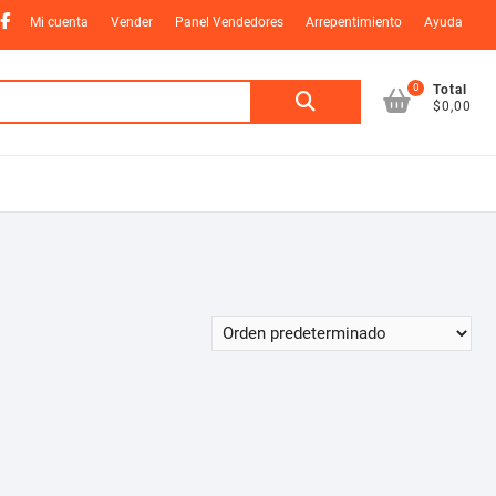
nstagram
Facebook
Mi cuenta
Vender
Panel Vendedores
Arrepentimiento
Ayuda
0
Buscar
Total
$0,00
por: