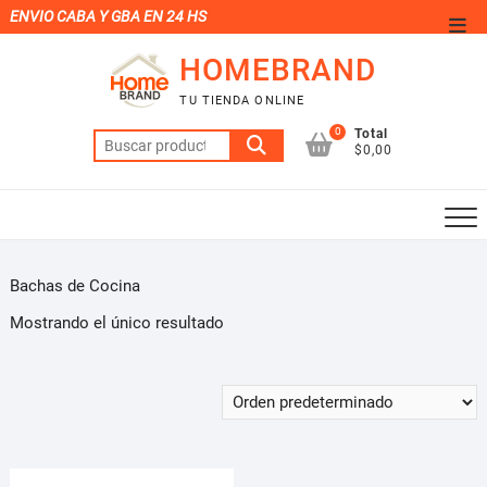
Saltar
ENVIO CABA Y GBA EN 24 HS
Men
al
de
HOMEBRAND
contenido
la
TU TIENDA ONLINE
barr
0
Total
Buscar
supe
$0,00
por:
Bachas de Cocina
Mostrando el único resultado