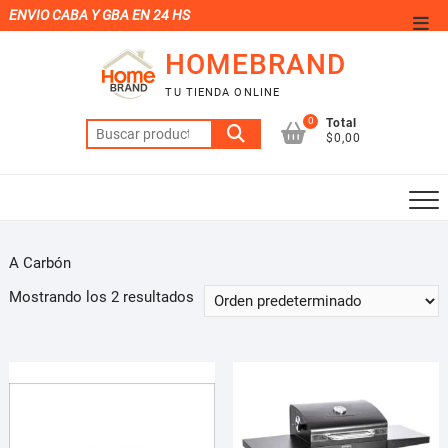
Saltar
ENVIO CABA Y GBA EN 24 HS
Men
al
de
HOMEBRAND
contenido
la
TU TIENDA ONLINE
barr
0
Total
Buscar
supe
$0,00
por:
A Carbón
Mostrando los 2 resultados